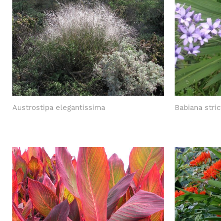
Austrostipa elegantissima
Babiana stric