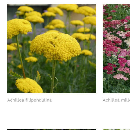
Achillea filipendulina
Achillea mil