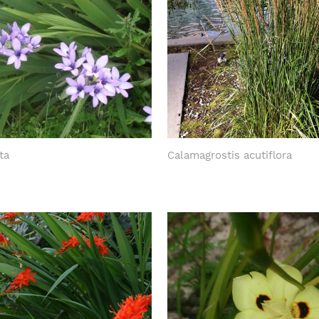
ta
Calamagrostis acutiflora