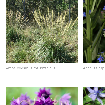
Ampelodesmus mauritanicus
Anchusa cap