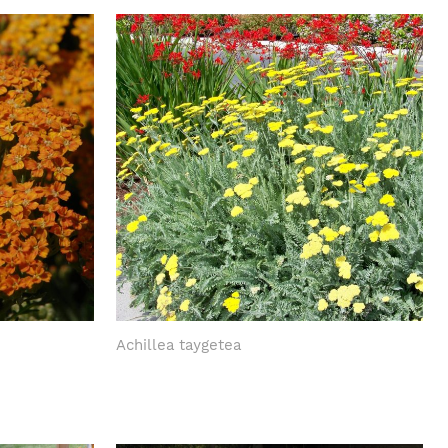
Achillea taygetea