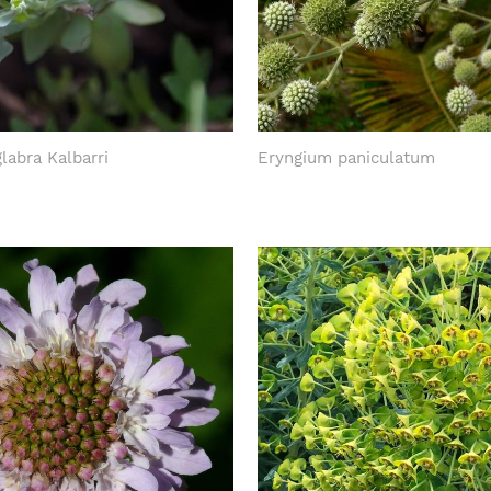
labra Kalbarri
Eryngium paniculatum