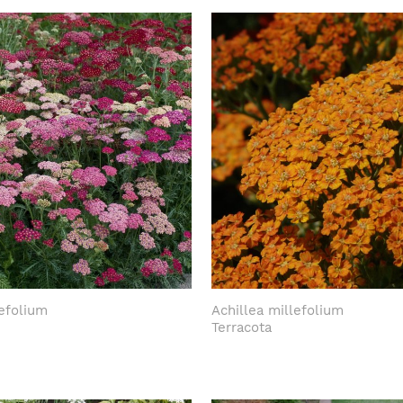
lefolium
Achillea millefolium
Terracota