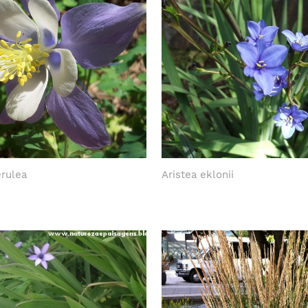
erulea
Aristea eklonii