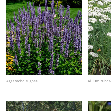
Agastache rugosa
Allium tube