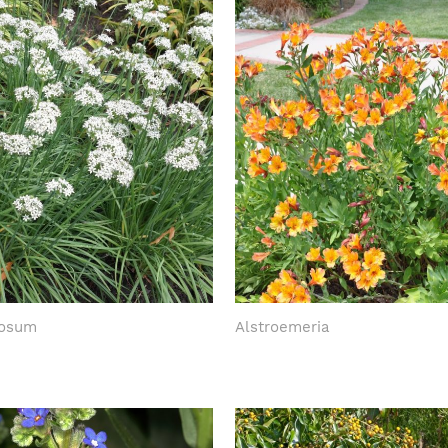
rosum
Alstroemeria