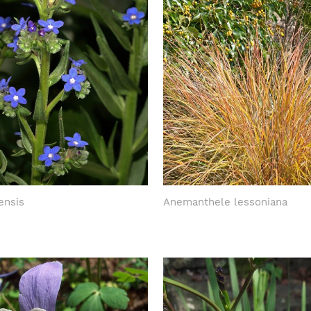
ensis
Anemanthele lessoniana