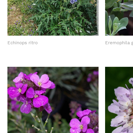
Echinops ritro
Eremophila g