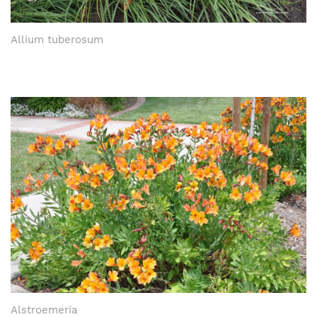
Allium tuberosum
Alstroemeria