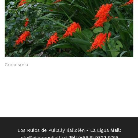
Crocosmia
Los Rulos de Pullally Ilallolén - La Ligua
Mail:
info@viveropullally.cl
Tel:
(+56 9) 9822 9758