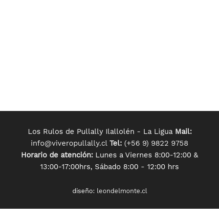
Los Rulos de Pullally Ilallolén - La Ligua
Mail:
info@viveropullally.cl
Tel:
(+56 9) 9822 9758
Horario de atención:
Lunes a Viernes 8:00-12:00 &
13:00-17:00hrs, Sábado 8:00 - 12:00 hrs
diseño:
leondelmonte.cl