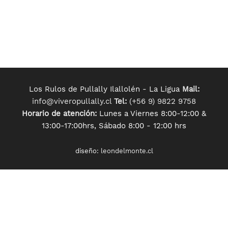
Los Rulos de Pullally Ilallolén - La Ligua
Mail:
info@viveropullally.cl
Tel:
(+56 9) 9822 9758
Horario de atención:
Lunes a Viernes 8:00-12:00 &
13:00-17:00hrs, Sábado 8:00 - 12:00 hrs
diseño:
leondelmonte.cl