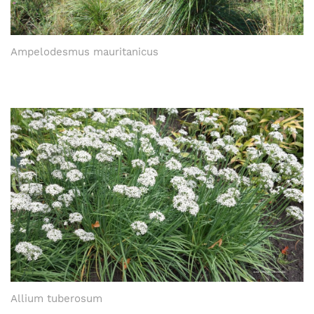
Ampelodesmus mauritanicus
Allium tuberosum