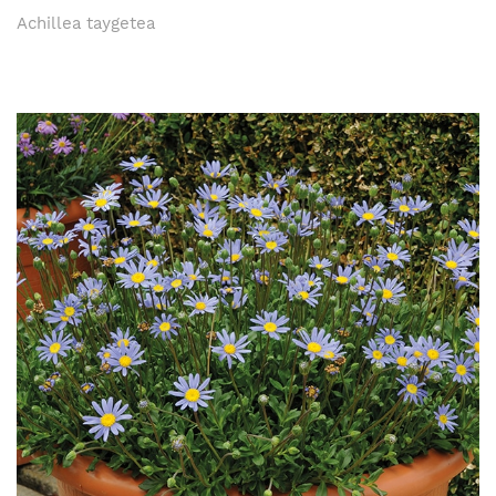
Achillea taygetea