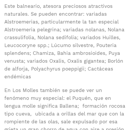
Este balneario, atesora preciosos atractivos
naturales. Se pueden encontrar: variadas
Alstroemerias, particularmente la tan especial
Alstroemeria pelegrina; variadas nolanas, Nolana
crassulifolia, Nolana sedifolia; variados Huilles,
Leucocoryne spp.; Lúcumo silvestre, Pouteria
splendens; Chamiza, Bahia ambrosioides, Puya
venusta; variados Oxalis, Oxalis gigantea; Borlón
de alforja, Polyachyrus poeppigii; Cactáceas
endémicas
En Los Molles también se puede ver un
fenómeno muy especial: el Puquén, que en
lengua molle significa Ballena; formación rocosa
tipo cueva, ubicada a orillas del mar que con la
rompiente de las olas, sale expulsado por esa
grieta un gran chorro de agua con aire a presión,