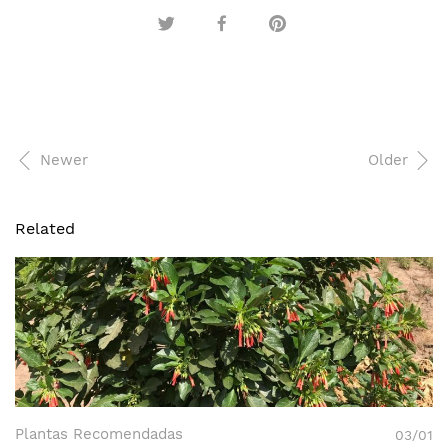
Newer
Older
Related
Plantas Recomendadas
03/01