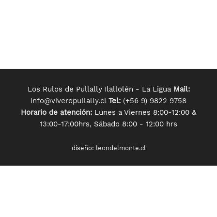
Los Rulos de Pullally Ilallolén - La Ligua
Mail:
info@viveropullally.cl
Tel:
(+56 9) 9822 9758
Horario de atención:
Lunes a Viernes 8:00-12:00 &
13:00-17:00hrs, Sábado 8:00 - 12:00 hrs
diseño:
leondelmonte.cl