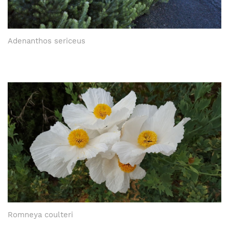
Adenanthos sericeus
Romneya coulteri