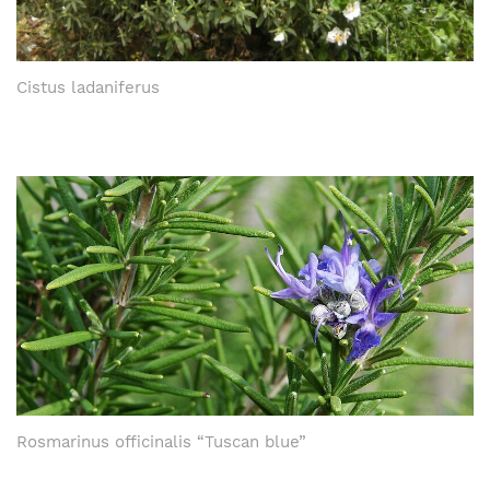
Cistus ladaniferus
Rosmarinus officinalis “Tuscan blue”