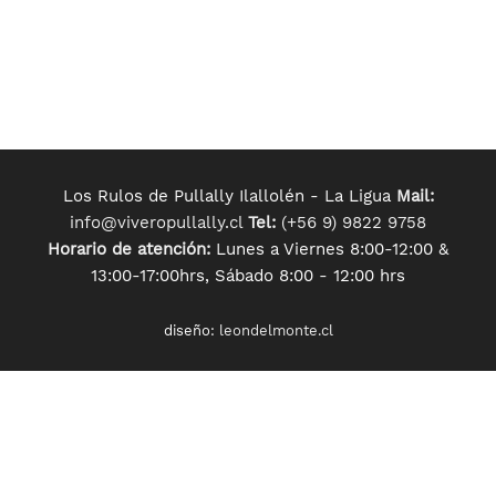
Los Rulos de Pullally Ilallolén - La Ligua
Mail:
info@viveropullally.cl
Tel:
(+56 9) 9822 9758
Horario de atención:
Lunes a Viernes 8:00-12:00 &
13:00-17:00hrs, Sábado 8:00 - 12:00 hrs
diseño:
leondelmonte.cl