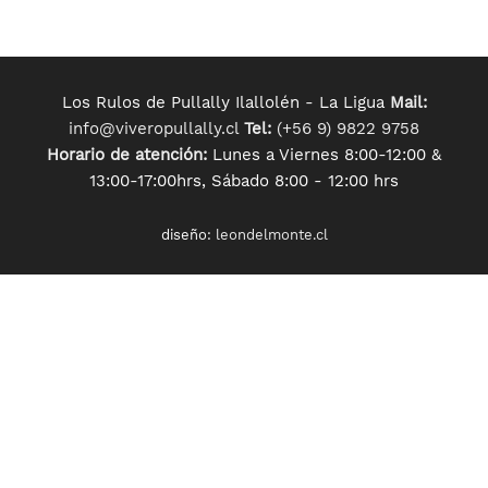
Los Rulos de Pullally Ilallolén - La Ligua
Mail:
info@viveropullally.cl
Tel:
(+56 9) 9822 9758
Horario de atención:
Lunes a Viernes 8:00-12:00 &
13:00-17:00hrs, Sábado 8:00 - 12:00 hrs
diseño:
leondelmonte.cl