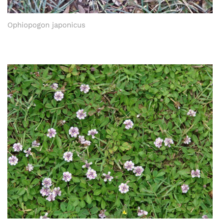
Ophiopogon japonicus