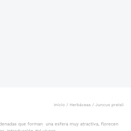
Inicio
/
Herbáceas
/ Juncus preisii
ordenadas que forman una esfera muy atractiva, florecen