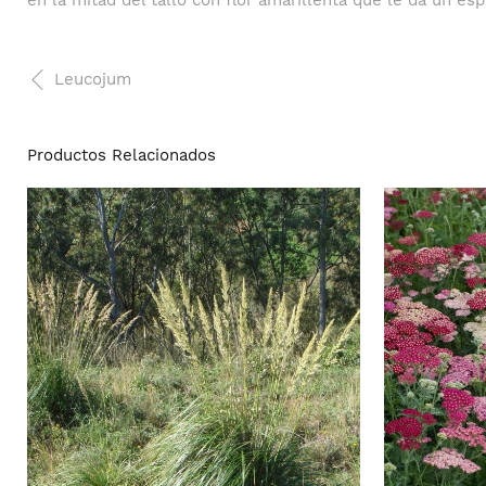
en la mitad del tallo con flor amarillenta que le da un esp
Leucojum
Productos Relacionados