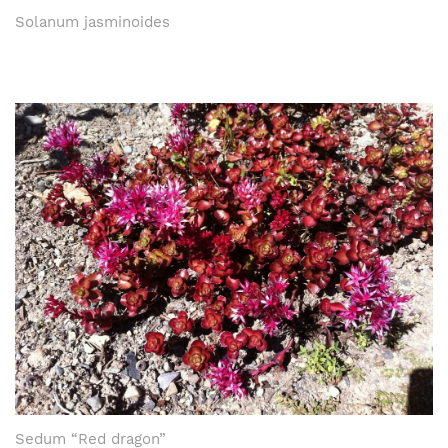
Solanum jasminoides
Sedum “Red dragon”