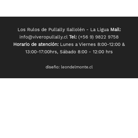
Los Rulos de Pullally Ilallolén - La Ligua
Mail:
info@viveropullally.cl
Tel:
(+56 9) 9822 9758
Horario de atención:
Lunes a Viernes 8:00-12:00 &
13:00-17:00hrs, Sábado 8:00 - 12:00 hrs
diseño:
leondelmonte.cl