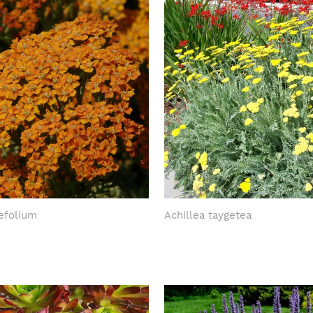
lefolium
Achillea taygetea