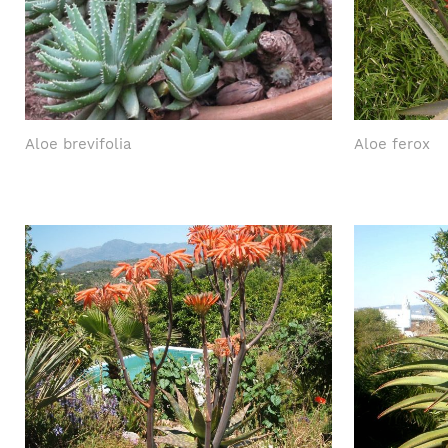
Aloe brevifolia
Aloe ferox