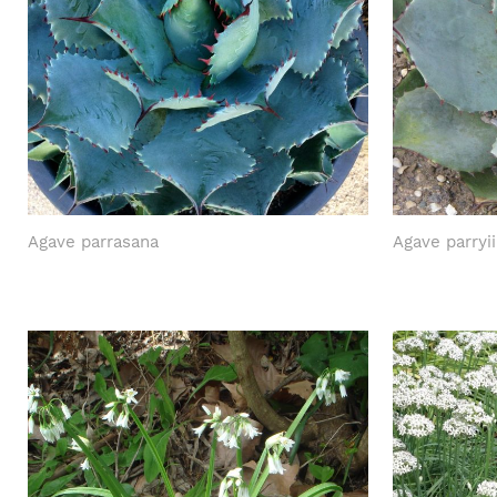
Agave parrasana
Agave parryii