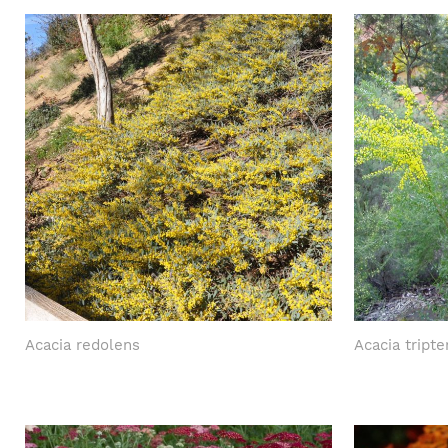
Acacia redolens
Acacia tripte