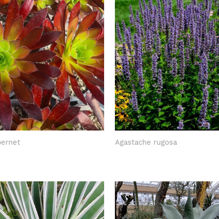
ernet
Agastache rugosa