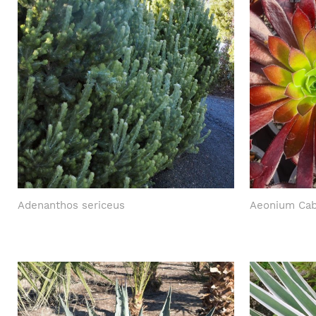
Adenanthos sericeus
Aeonium Cab