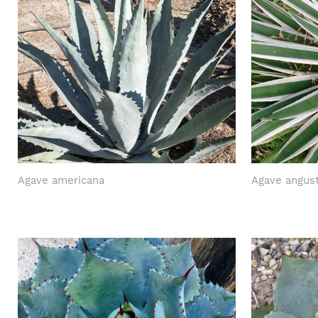
Agave americana
Agave angust