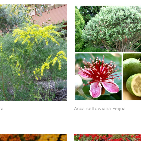
ra
Acca sellowiana Feijoa