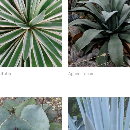
ifolia
Agave ferox