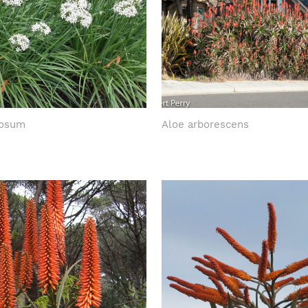
rosum
Aloe arborescens