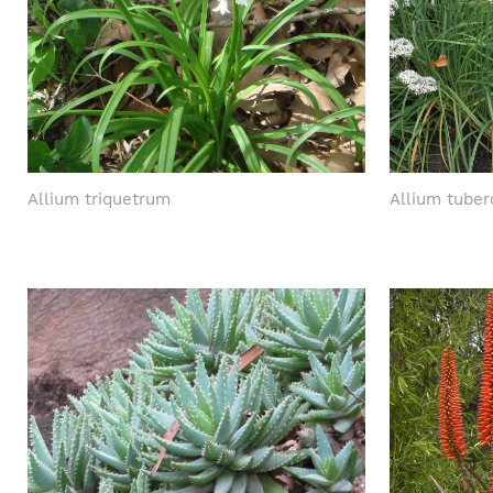
Allium triquetrum
Allium tube