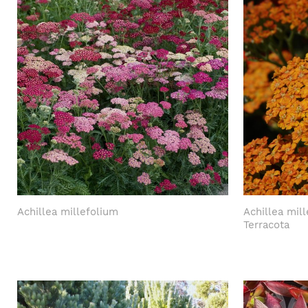
Achillea millefolium
Achillea mil
Terracota