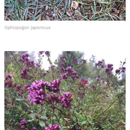
Ophiopogon japonicus