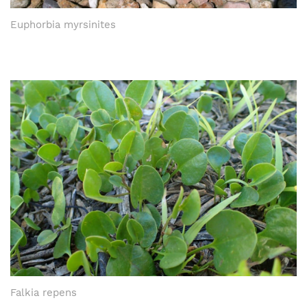
Euphorbia myrsinites
Falkia repens