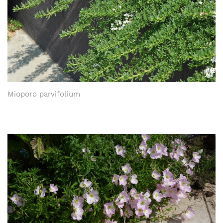
Mioporo parvifolium