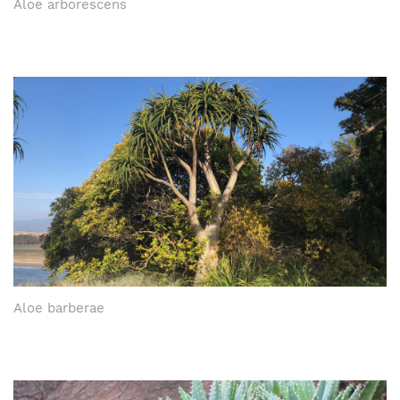
Aloe arborescens
Aloe barberae