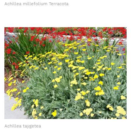
Achillea millefolium Terracota
Achillea taygetea