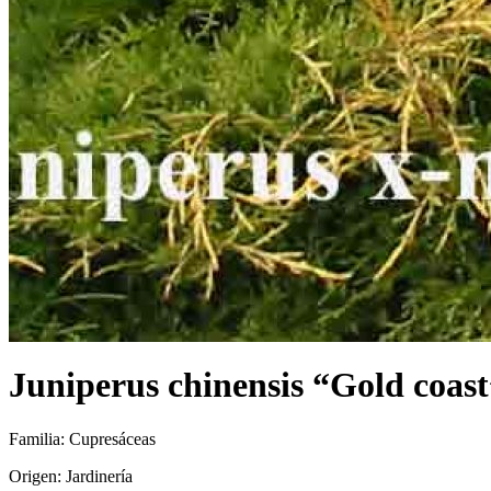
Juniperus chinensis “Gold coast
Familia: Cupresáceas
Origen: Jardinería