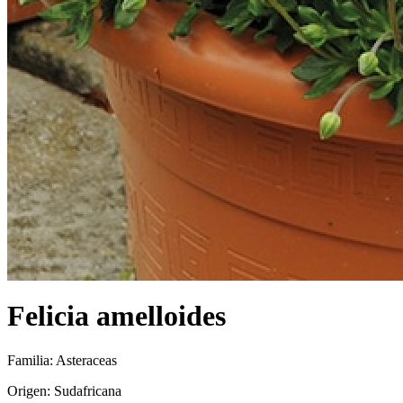
Felicia amelloides
Familia: Asteraceas
Origen: Sudafricana