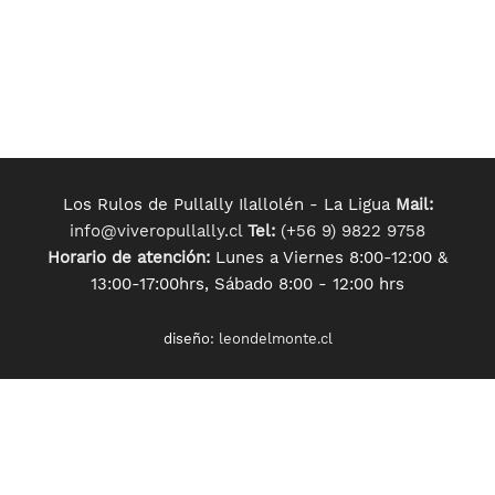
Los Rulos de Pullally Ilallolén - La Ligua
Mail:
info@viveropullally.cl
Tel:
(+56 9) 9822 9758
Horario de atención:
Lunes a Viernes 8:00-12:00 &
13:00-17:00hrs, Sábado 8:00 - 12:00 hrs
diseño:
leondelmonte.cl