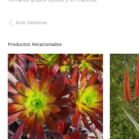
formando grupos tupidos y en macetas.
Aloe barberae
Productos Relacionados