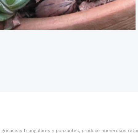
grisáceas triangulares y punzantes, produce numerosos retoñ