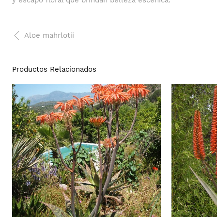
y escapo floral que brindan belleza escénica.
Aloe mahrlotii
Productos Relacionados