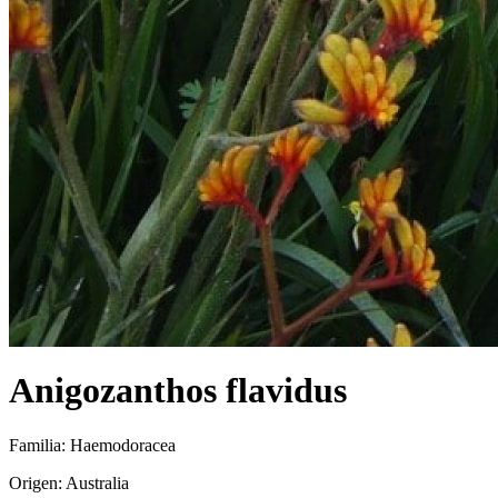
Anigozanthos flavidus
Familia: Haemodoracea
Origen: Australia